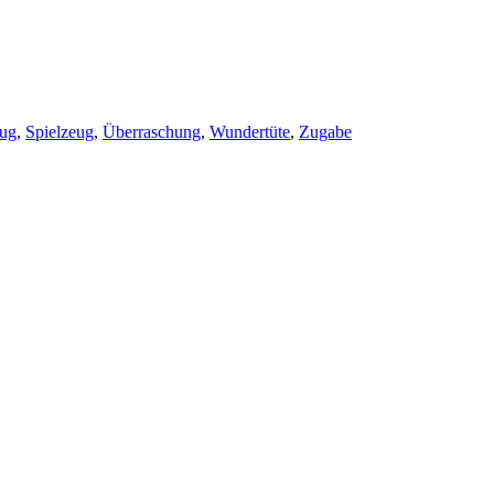
eug
,
Spielzeug
,
Überraschung
,
Wundertüte
,
Zugabe