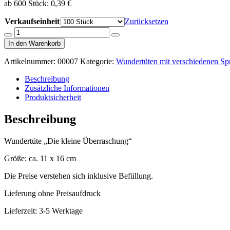
ab 600 Stück: 0,39 €
Verkaufseinheit
Zurücksetzen
Wundertüte
Menge
Menge
"Die
In den Warenkorb
verringern
erhöhen
kleine
Überraschung"
Artikelnummer:
00007
Kategorie:
Wundertüten mit verschiedenen Sp
Menge
Beschreibung
Zusätzliche Informationen
Produktsicherheit
Beschreibung
Wundertüte „Die kleine Überraschung“
Größe: ca. 11 x 16 cm
Die Preise verstehen sich inklusive Befüllung.
Lieferung ohne Preisaufdruck
Lieferzeit: 3-5 Werktage