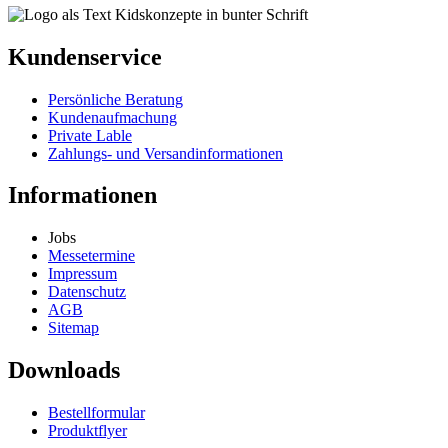
mehrere
Varianten
auf.
Kundenservice
Die
Optionen
Persönliche Beratung
können
Kundenaufmachung
auf
Private Lable
der
Zahlungs- und Versandinformationen
Produktseite
gewählt
werden
Informationen
Jobs
Messetermine
Impressum
Datenschutz
AGB
Sitemap
Downloads
Bestellformular
Produktflyer