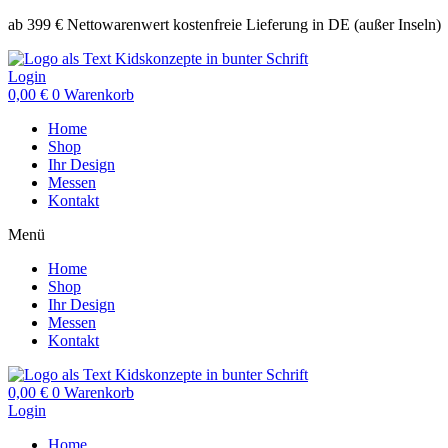
Zum
ab 399 € Nettowarenwert kostenfreie Lieferung in DE (außer Inseln)
Inhalt
springen
Login
0,00
€
0
Warenkorb
Home
Shop
Ihr Design
Messen
Kontakt
Menü
Home
Shop
Ihr Design
Messen
Kontakt
0,00
€
0
Warenkorb
Login
Home