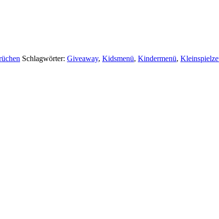
rüchen
Schlagwörter:
Giveaway
,
Kidsmenü
,
Kindermenü
,
Kleinspielz