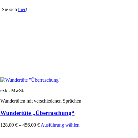
n Sie sich
hier
!
g
exkl. MwSt.
Wundertüten mit verschiedenen Sprüchen
Wundertüte „Überraschung“
Dieses
128,00
€
–
456,00
€
Ausführung wählen
Produkt
weist