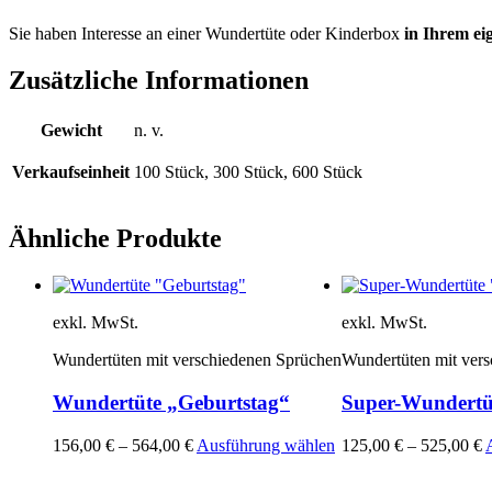
Sie haben Interesse an einer Wundertüte oder Kinderbox
in Ihrem ei
Zusätzliche Informationen
Gewicht
n. v.
Verkaufseinheit
100 Stück, 300 Stück, 600 Stück
Ähnliche Produkte
exkl. MwSt.
exkl. MwSt.
Wundertüten mit verschiedenen Sprüchen
Wundertüten mit ver
Wundertüte „Geburtstag“
Super-Wundertüt
Dieses
156,00
€
–
564,00
€
Ausführung wählen
125,00
€
–
525,00
€
Produkt
weist