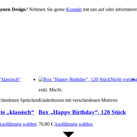
genen Design
? Nehmen Sie gerne
Kontakt
mit uns auf oder informiere
Nicht vorräti
exkl. MwSt.
schiedenen Sprüchen
Kinderboxen mit verschiedenen Motiven
e „klassisch“
Box „Happy Birthday“, 120 Stück
Dieses
Dieses
Ausführung wählen
70,80
€
Ausführung wählen
Produkt
Produkt
weist
weist