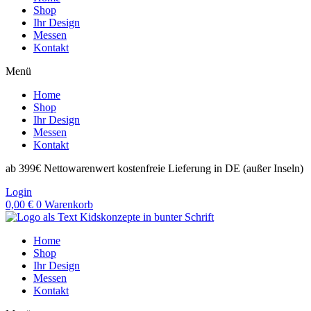
Shop
Ihr Design
Messen
Kontakt
Menü
Home
Shop
Ihr Design
Messen
Kontakt
ab 399€ Nettowarenwert kostenfreie Lieferung in DE (außer Inseln)
Login
0,00
€
0
Warenkorb
Home
Shop
Ihr Design
Messen
Kontakt